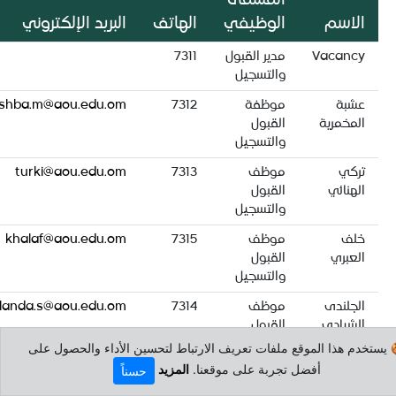
المسمى
الاسم
الوظيفي
الهاتف
البريد الإلكتروني
Vacancy
مدير القبول
7311
والتسجيل
عشبة
موظفة
7312
shba.m@aou.edu.om
المخمرية
القبول
والتسجيل
تركي
موظف
7313
turki@aou.edu.om
الهنائي
القبول
والتسجيل
خلف
موظف
7315
khalaf@aou.edu.om
العبري
القبول
والتسجيل
الجلندى
موظف
7314
ulanda.s@aou.edu.om
الشيادي
القبول
والتسجيل
 يستخدم هذا الموقع ملفات تعريف الارتباط لتحسين الأداء والحصول على
أفضل تجربة على موقعنا.
المزيد
حسناً
موسى
موظف
7394
oosa.d@aou.edu.om
البلوشي
القبول