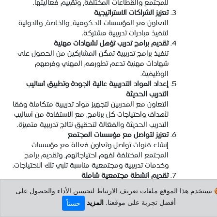
للمجتمع والقطاعات المختلفة، وتقييم فعاليتها.
تعزيز الشراكات الاستراتيجية
التعاون مع المؤسسات الحكومية، والخاصة، والدولية
لتنفيذ مبادرات تدريبية مشتركة.
تقديم برامج تدريب تؤهل لشهادات مهنية
تنفيذ برامج تدريبية تمكّن المشاركين من الحصول على
شهادات مهنية تدعم تطورهم المهني وفرصهم
الوظيفية.
إعداد المواد التدريبية عالية الجودة وتطبيق أساليب
التدريب الحديثة
التعاون مع المدربين لتجهيز مواد تدريبية متكاملة وفقا
لأهداف واحتياجات كل برنامج، مع الاستفادة من أساليب
التدريب الحديثة والفعّالة لتحقيق نتائج تدريبية متميزة.
تعزيز لتواصل مع مؤسسات المجتمع
إنشاء قنوات تواصل وتعاون فعالة مع مؤسسات
المجتمع المختلفة لفهم احتياجاتهم، وتقديم برامج
وخدمات تدريبية ومجتمعية مناسبة تلبي تلك الاحتياجات.
تقديم أنشطة مجتمعية شاملة
 يستخدم هذا الموقع ملفات تعريف الارتباط لتحسين الأداء والحصول على
تنظيم مجموعة متنوعة من الأنشطة الموجهة للمجتمع، مثل الدورات
أفضل تجربة على موقعنا.
المزيد
حسناً
التدريبية، وورش العمل، والمحاضرات التوعوية والتعليمية، والأندية
الصيفية لطلاب المدارس، داخل الجامعة وخارجها، تعزيزاً لدور الجامعة