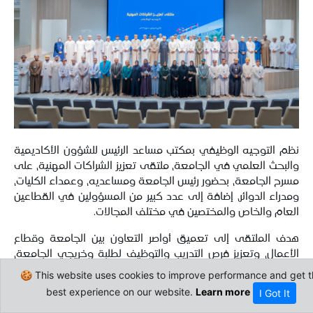
نظم التوجيه الوظيفي بمكتب مساعد الرئيس للشؤون الأكاديمية
والبحث العلمي في الجامعة، ملتقى تعزيز الشراكات المهنية، على
مسرح الجامعة، بحضور رئيس الجامعة ومساعديه، وعمداء الكليات،
ومدراء الدوائر، إضافة إلى عدد كبير من المسؤولين في القطاعين
العام والخاص والمختصين في مختلف المجالات.
هدف الملتقى إلى تعميق أواصر التعاون بين الجامعة وقطاع
الأعمال، وتعزيز فرص التدريب والتوظيف لطلبة وخريجي الجامعة،
من خلال بناء شراكات استراتيجية مع المؤسسات الرائدة في سوق
🍪 This website uses cookies to improve performance and get t
العمل، تضمن الملتقى عرضًا تقديميًا لرئيس الجامعة الأستاذ
best experience on our website.
Learn more
I Got It
الدكتور محمد بن حمدان البادي، تناول فيه أهمية التكامل بين